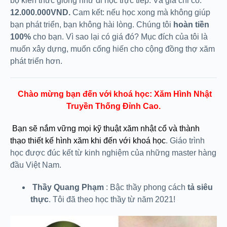
bộ kiến thức giống như đi học trực tiếp. Và giá chỉ có:
12.000.000VND.
Cam kết: nếu học xong mà không giúp
bạn phát triển, bạn không hài lòng. Chúng tôi
hoàn tiền
100%
cho bạn. Vì sao lại có giá đó? Mục đích của tôi là
muốn xây dựng, muốn cống hiến cho cộng đồng thợ xăm
phát triển hơn.
Chào mừng bạn đến với khoá học:
Xăm Hình Nhật
Truyền Thống Đỉnh Cao.
Bạn sẽ nắm vững mọi kỹ thuật xăm nhật cổ và thành
thạo thiết kế hình xăm khi đến với khoá học
. Giáo trình
học được đúc kết từ kinh nghiệm của những master hàng
đầu Việt Nam.
Thầy Quang Phạm
: Bậc thầy phong cách
tả siêu
thực
. Tôi đã theo học thầy từ năm 2021!