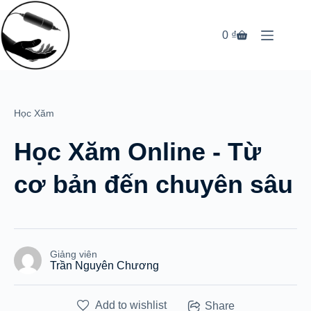
Chuyển
đến
phần
0
₫
Giỏ
nội
hàng
dung
Học Xăm
Học Xăm Online - Từ
cơ bản đến chuyên sâu
Giảng viên
Trần Nguyên Chương
Add to wishlist
Share