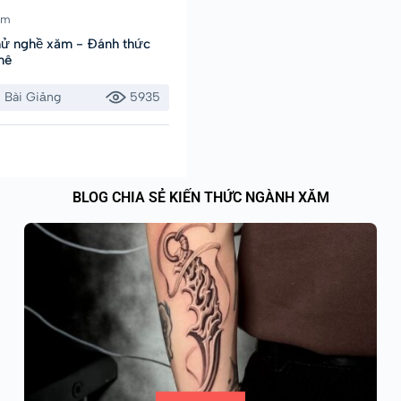
ăm
hử nghề xăm - Đánh thức
mê
8 Bài Giảng
5935
BLOG CHIA SẺ KIẾN THỨC NGÀNH XĂM