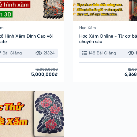
ăm
Học Xăm
 kế Hình Xăm Đỉnh Cao với
Học Xăm Online - Từ cơ b
ate
chuyên sâu
17 Bài Giảng
21324
148 Bài Giảng
15,000,000đ
12,0
5,000,000đ
6,86