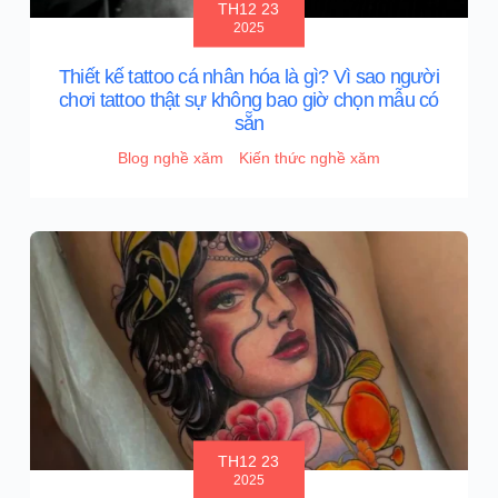
TH12 23
2025
Thiết kế tattoo cá nhân hóa là gì? Vì sao người
chơi tattoo thật sự không bao giờ chọn mẫu có
sẵn
Blog nghề xăm
Kiến thức nghề xăm
TH12 23
2025