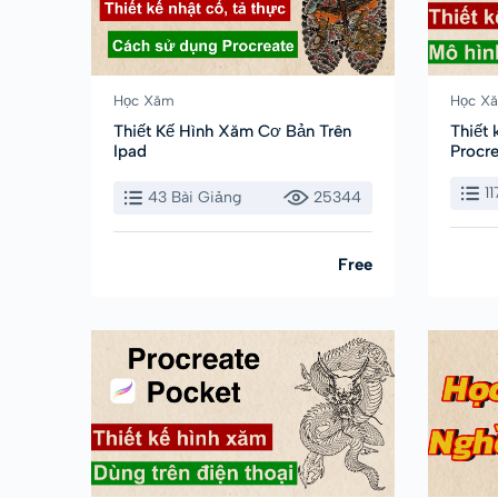
Học Xăm
Học X
Thiết Kế Hình Xăm Cơ Bản Trên
Thiết
Ipad
Procre
1
43 Bài Giảng
25344
Free