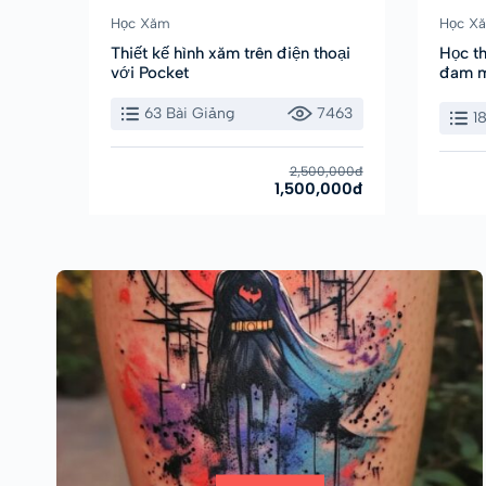
Học Xăm
Học X
Thiết kế hình xăm trên điện thoại
Học t
với Pocket
đam 
63 Bài Giảng
7463
1
2,500,000đ
1,500,000đ