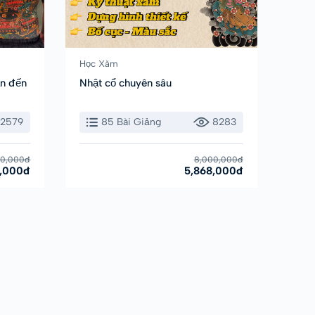
Học Xăm
ản đến
Nhật cổ chuyên sâu
12579
85 Bài Giảng
8283
00,000đ
8,000,000đ
8,000đ
5,868,000đ