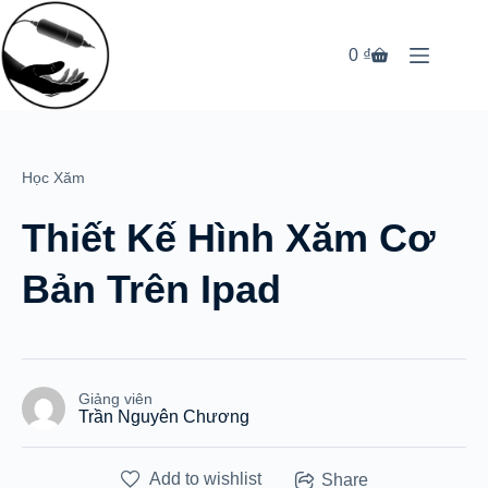
Chuyển
đến
phần
0
₫
Giỏ
nội
hàng
dung
Học Xăm
Thiết Kế Hình Xăm Cơ
Bản Trên Ipad
Giảng viên
Trần Nguyên Chương
Add to wishlist
Share